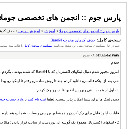
پارس جوم :: انجمن های تخصصی جوملا
پارس جوم :: انجمن های تخصصی جوملا
>
آموزش
>
آموزش امنیت
> حذف کدهای م
نسخه‌ی کامل:
حذف کدهای مخرب Base64
شما در حال مشاهده‌ی نسخه‌ی متنی این صفحه می‌باشید.
مشاهده‌ی نسخه‌ی کامل
با قالب بندی مناسب
۱۵-۱-۱۳۹۳, ۰۸:۵۲ صبح
Pourdaryaei
سلام
امروز مجبور شدم دنبال لینکهای اکسترنال که با Base64 کد شده بودند ، بگردم ...
خب بعد از اینکه قالب رو دانلود کردم چند تا روش ساده رو رفتم تا لینکها رو پیدا
1 - اول از همه با آنتی ویروس آنلاین قالب رو چک کردم .
دیدن لینک ها برای شما امکان پذیر نیست. لطفا
ثبت نام کنید
یا
وارد حساب خود
قابلیت آپلود فایل برای چک کردن و همینطور بررسی وبسایت شما رو هم داره .
2 - لینکهای اکسترنال معمولا یک گوشه ای دوردست از سایت قرار دادن ؛ مثلا در -8000PX سمت راست یا چپ ؛ و لینکی به سایت تبلیغاتی و .... دادند ...