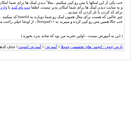
خب یکی از این لینکها یا متن رو کپی میکنیم ، مثلا ً دیدن لینک ها برای شما امک
و به سایت دیدن لینک ها برای شما امکان پذیر نیست. لطفا
ثبت نام کنید
یا
وارد
برای کد کردن یا باز کردن کد میدیم ...
چیز جالبی که هست برای مثال همون لینک رو شما دوباره به base64 کد میکنید ... چیزی شبیه این دریافت میکنید ( aHR0cDovL2ZvcnVtcy5wYXJzam9vbS5pcg== )
خب حالا همین متن رو کپی کرده و میبرید به ++Notepad ، از اونجا خیلی راحت میتونید دونه دونه لینکها رو پیدا کنید ...
( این یه آموزش نیست ، اولین تجربه من بود که شاید بدرد بخوره )
پارس جوم :: انجمن های تخصصی جوملا
>
آموزش
>
آموزش امنیت
> حذف کدهای م