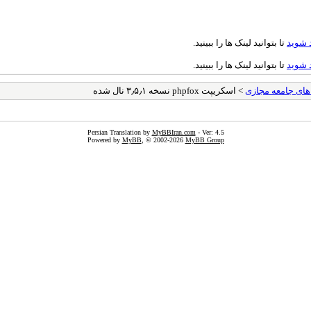
 شوید
تا بتوانید لینک ها را ببینید.
 شوید
تا بتوانید لینک ها را ببینید.
ای جامعه مجازی
> اسکریپت phpfox نسخه ۳٫۵٫۱ نال شده
Persian Translation by
MyBBIran.com
- Ver: 4.5
Powered by
MyBB
, © 2002-2026
MyBB Group