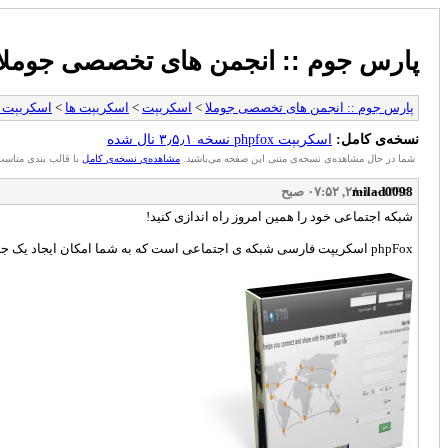
پارس جوم :: انجمن های تخصصی جوملا
پارس جوم :: انجمن های تخصصی جوملا
>
اسکریپت
>
اسکریپت ها
>
اسکریپت ه
نسخه‌ی کامل:
اسکریپت phpfox نسخه ۳٫۵٫۱ نال شده
شما در حال مشاهده‌ی نسخه‌ی متنی این صفحه می‌باشید.
مشاهده‌ی نسخه‌ی کامل
با قالب بندی مناسب
milad0098
۲۸-۱۰-۱۳۹۲, ۰۷:۵۲ صبح
شبکه اجتماعی خود را همین امروز راه اندازی کنید!
phpFox اسکریپت فارسی شبکه ی اجتماعی است که به شما امکان ایجاد یک جامعه مجازی منحصر به فرد را میدهد که شامل بسیاری از ویژگی های موجود در سایت هایی مانند فیس بوک و مای اسپیس است.