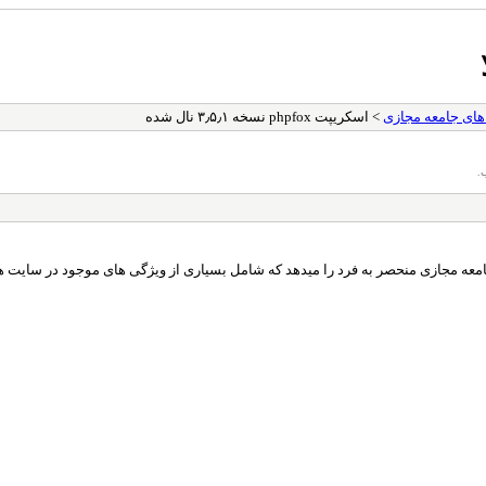
ای جامعه مجازی
> اسکریپت phpfox نسخه ۳٫۵٫۱ نال شده
.